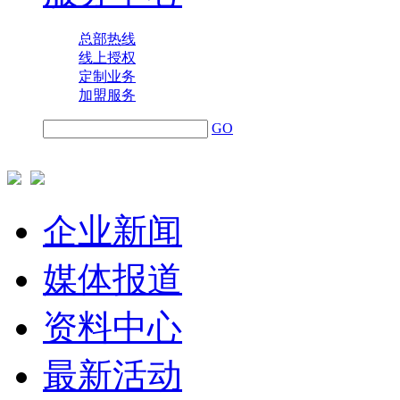
总部热线
线上授权
定制业务
加盟服务
GO
企业新闻
媒体报道
资料中心
最新活动