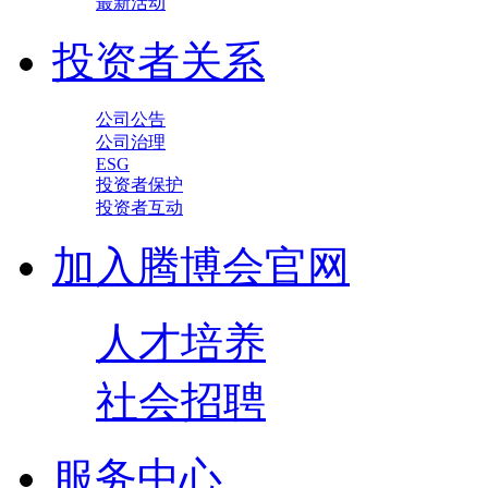
最新活动
投资者关系
公司公告
公司治理
ESG
投资者保护
投资者互动
加入腾博会官网
人才培养
社会招聘
服务中心