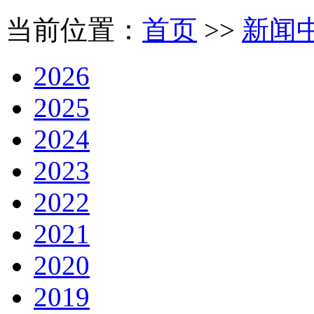
当前位置：
首页
>>
新闻
2026
2025
2024
2023
2022
2021
2020
2019