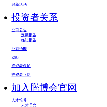
最新活动
投资者关系
公司公告
定期报告
临时报告
公司治理
ESG
投资者保护
投资者互动
加入腾博会官网
人才培养
人才理念