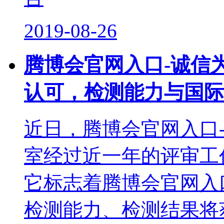
2019-08-26
腾博会官网入口-诚信为
认可，检测能力与国际
近日，腾博会官网入口-诚信为
室经过近一年的评审工
它标志着腾博会官网入口
检测能力、检测结果将