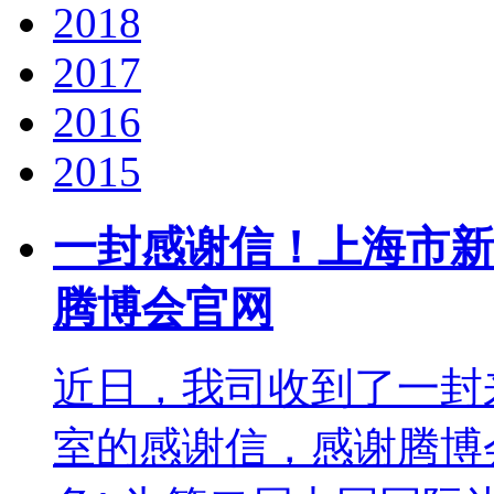
2018
2017
2016
2015
一封感谢信！上海市新
腾博会官网
近日，我司收到了一封
室的感谢信，感谢腾博