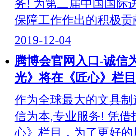
务! 为第二届
保障工作作出的积极贡
2019-12-04
腾博会官网入口-诚信为
光》将在《匠心》栏目
作为全球最大的文具制
信为本,专业服务! 凭
心》栏目，为了更好的